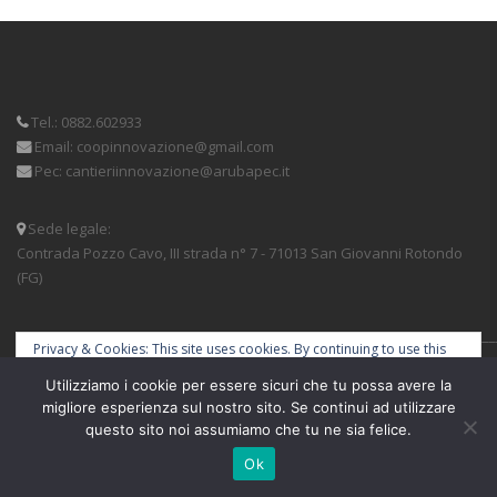
Tel.: 0882.602933
Email: coopinnovazione@gmail.com
Pec: cantieriinnovazione@arubapec.it
Sede legale:
Contrada Pozzo Cavo, III strada n° 7 - 71013 San Giovanni Rotondo
(FG)
________________________________________________________________________
Privacy & Cookies: This site uses cookies. By continuing to use this
website, you agree to their use.
Utilizziamo i cookie per essere sicuri che tu possa avere la
To find out more, including how to control cookies, see here:
migliore esperienza sul nostro sito. Se continui ad utilizzare
Informativa sui cookie
questo sito noi assumiamo che tu ne sia felice.
design by://
MooLab - Artigiani Digitali
Ok