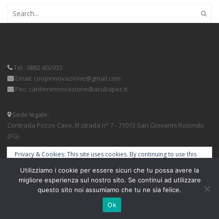
Tel.: 0882.602933
Email: coopinnovazione@gmail.com
Pec: cantieriinnovazione@arubapec.it
Sede legale:
Contrada Pozzo Cavo, III strada n° 7 - 71013 San Giovanni Rotondo
(FG)
Privacy & Cookies: This site uses cookies. By continuing to use this
________________________________________________________________________
website, you agree to their use.
Utilizziamo i cookie per essere sicuri che tu possa avere la
To find out more, including how to control cookies, see here:
migliore esperienza sul nostro sito. Se continui ad utilizzare
Informativa sui cookie
questo sito noi assumiamo che tu ne sia felice.
design by://
MooLab - Artigiani Digitali
Ok