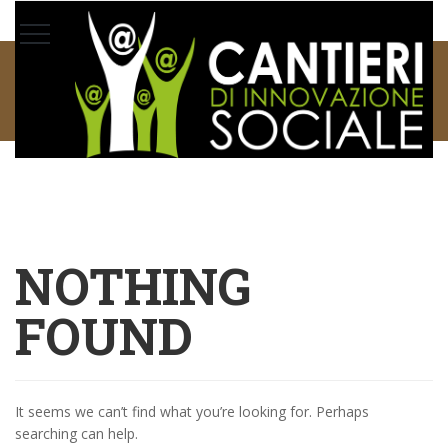
AUTHOR:
ADMIN
HOME
ALL
NOTHING
FOUND
It seems we can’t find what you’re looking for. Perhaps
searching can help.